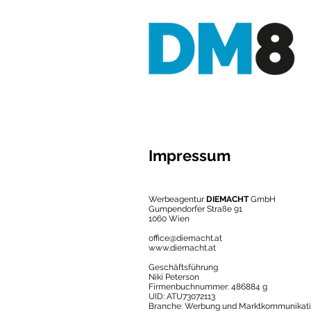
Impressum
Werbeagentur
DIEMACHT
GmbH
Gumpendorfer Straße 91
1060 Wien
office@diemacht.at
www.diemacht.at
Geschäftsführung
Niki Peterson
Firmenbuchnummer: 486884 g
UID: ATU73072113
Branche: Werbung und Marktkommunikat