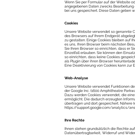
Wenn Sie per Formular auf der Website od
angegebenen Daten zwecks Bearbeitung de
bei uns gespeichert. Diese Daten geben wir
Cookies
Unsere Website verwendet so genannte Cook
des Browsers auf Ihrem Endgerät abgelegt
zu gestalten. Einige Cookies bleiben auf I
es uns, Ihren Browser beim nächsten Bes
Sie Ihren Browser so einrichten, dass er S
Einzelfall erlauben. Sie können den Einsa
so einrichten, dass keine Cookies gespei
als Plugin über ihren Browser herunterlade
Eine Deaktivierung von Cookies kann zur E
Web-Analyse
Unsere Website verwendet Funktionen de
der Google Inc. (1600 Amphitheatre Parkw
Dazu werden Cookies verwendet, die eine
ermöglicht. Die dadurch erzeugten Inform
übertragen und dort gespeichert. Nähere I
https://support.google.com/analytics/a
Ihre Rechte
Ihnen stehen grundsätzlich die Rechte au
Datenübertragbarkeit, Widerruf und Wider