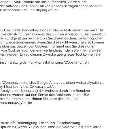
er per E-Mail Kontakt mit uns aufnehmen, werden Ihre
r Anfrage und für den Fall von Anschlussfragen sechs Monate
 nicht ohne Ihre Einwilligung weiter.
ies. Dabei handelt es sich um kleine Textdateien, die mit Hilfe
 werden.Wir nutzen Cookies dazu, unser Angebot nutzerfreundlich
hrem Endgerät gespeichert, bis Sie diese löschen. Sie ermöglichen
uch wiederzuerkennen. Wenn Sie dies nicht wünschen, so können
ie über das Setzen von Cookies informiert und Sie dies nur im
tz von Cookies auch generell verhindern, indem Sie Ihren Browser
chert werden. Ein zu diesem Zwecke geeignetes Tool können Sie
n.
inschränkung der Funktionalität unserer Website führen.
s Webanalysedienstes Google Analytics, einen Webanalysdienst
ay Mountain View, CA 94043, USA) .
 Analyse der Benutzung der Website durch Ihre Benutzer
ationen werden auf den Server des Anbieters in den USA
nformationen hierzu finden Sie unter diesem Link:
nswer/6004245?hl=de
f Auskunft, Berichtigung, Löschung, Einschränkung,
spruch zu. Wenn Sie glauben, dass die Verarbeitung Ihrer Daten